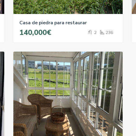
Casa de piedra para restaurar
140,000€
2
236