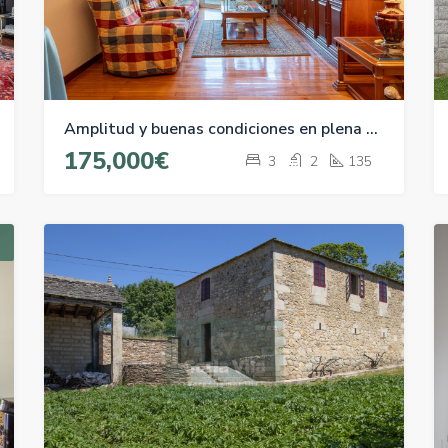
Amplitud y buenas condiciones en plena Plaza Fonte do Rei
175,000€
3
2
135