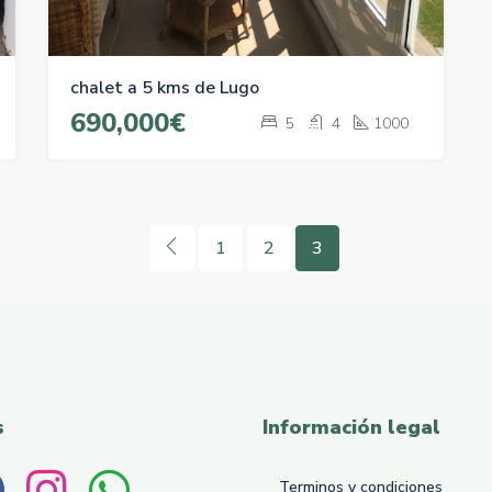
chalet a 5 kms de Lugo
690,000€
5
4
1000
1
2
3
s
Información legal
Terminos y condiciones