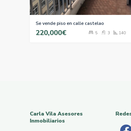
Se vende piso en calle castelao
220,000€
5
3
140
Carla Vila Asesores
Rede
Inmobiliarios