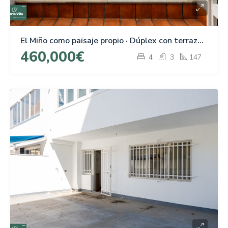
El Miño como paisaje propio · Dúplex con terraza junto al Parque de Rosalía
460,000€
4
3
147