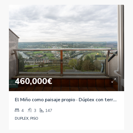
460,000€
El Miño como paisaje propio · Dúplex con terraza junto al Parque de Rosalía
4
3
147
DUPLEX, PISO